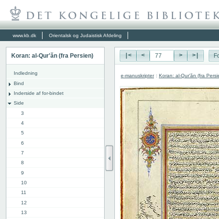
www.kb.dk
Orientalsk og Judaistisk Afdeling
Koran: al-Qur'ăn (fra Persien)
|<
<
>
>|
Fo
Indledning
e-manuskripter
:
Koran: al-Qur'ăn (fra Persi
Bind
Inderside af for-bindet
Side
3
4
5
6
7
8
9
10
11
12
13