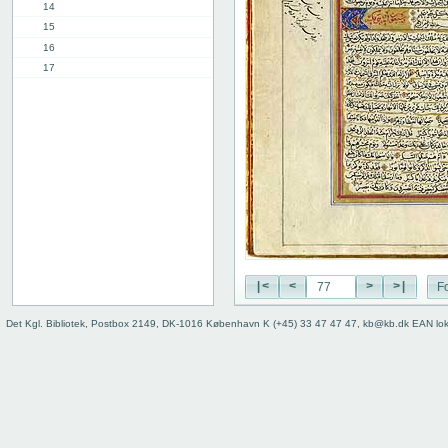
14
15
16
17
18
19
20
21
22
23
24
25
26
27
|<
<
>
>|
Fo
28
29
Det Kgl. Bibliotek, Postbox 2149, DK-1016 København K (+45) 33 47 47 47, kb@kb.dk EAN lo
30
31
32
33
34
35