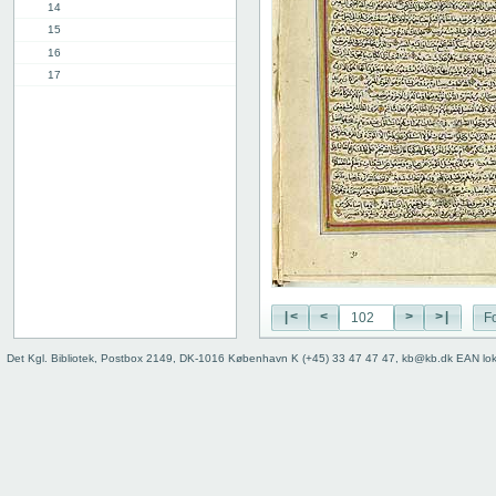
14
15
16
17
18
19
20
21
22
23
24
25
26
27
|<
<
>
>|
Fo
28
29
Det Kgl. Bibliotek, Postbox 2149, DK-1016 København K (+45) 33 47 47 47, kb@kb.dk EAN lo
30
31
32
33
34
35