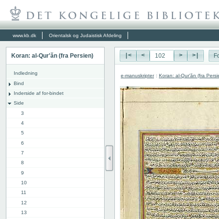
www.kb.dk
Orientalsk og Judaistisk Afdeling
Koran: al-Qur'ăn (fra Persien)
|<
<
>
>|
Fo
Indledning
e-manuskripter
:
Koran: al-Qur'ăn (fra Persi
Bind
Inderside af for-bindet
Side
3
4
5
6
7
8
9
10
11
12
13