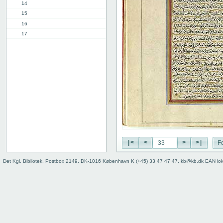
14
15
16
17
18
19
20
21
22
23
24
25
26
27
|<
<
>
>|
Fo
28
29
Det Kgl. Bibliotek, Postbox 2149, DK-1016 København K (+45) 33 47 47 47, kb@kb.dk EAN lo
30
31
32
33
34
35