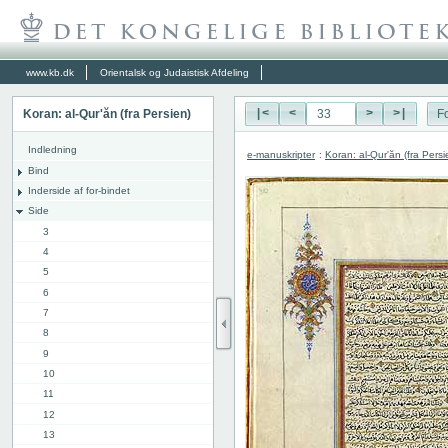
www.kb.dk
Orientalsk og Judaistisk Afdeling
Koran: al-Qur'ăn (fra Persien)
|<
<
>
>|
Fo
Indledning
e-manuskripter
:
Koran: al-Qur'ăn (fra Persi
Bind
Inderside af for-bindet
Side
3
4
5
6
7
8
9
10
11
12
13