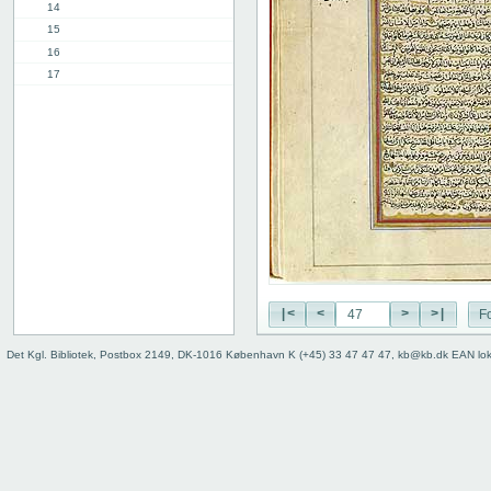
14
15
16
17
18
19
20
21
22
23
24
25
26
27
|<
<
>
>|
Fo
28
29
Det Kgl. Bibliotek, Postbox 2149, DK-1016 København K (+45) 33 47 47 47, kb@kb.dk EAN lo
30
31
32
33
34
35