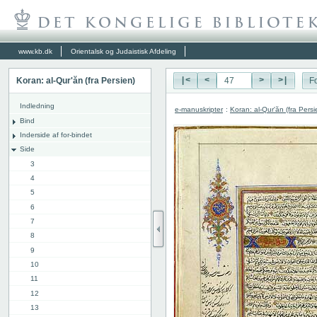
www.kb.dk
Orientalsk og Judaistisk Afdeling
Koran: al-Qur'ăn (fra Persien)
|<
<
>
>|
Fo
Indledning
e-manuskripter
:
Koran: al-Qur'ăn (fra Persi
Bind
Inderside af for-bindet
Side
3
4
5
6
7
8
9
10
11
12
13