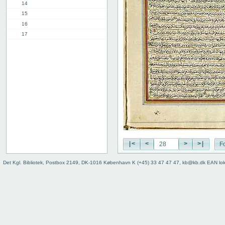
14
15
16
17
18
19
20
21
22
23
24
25
26
27
|<
<
>
>|
Fo
28
29
Det Kgl. Bibliotek, Postbox 2149, DK-1016 København K (+45) 33 47 47 47, kb@kb.dk EAN lo
30
31
32
33
34
35