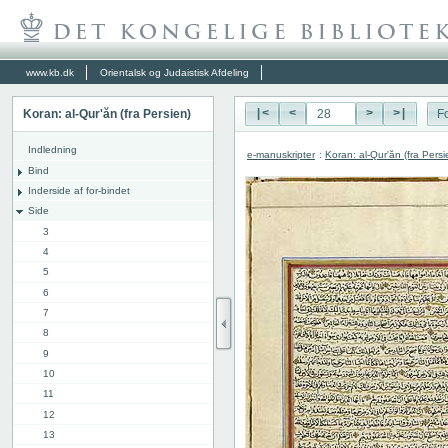
www.kb.dk
Orientalsk og Judaistisk Afdeling
Koran: al-Qur'ăn (fra Persien)
|<
<
>
>|
Fo
Indledning
e-manuskripter
:
Koran: al-Qur'ăn (fra Persi
Bind
Inderside af for-bindet
Side
3
4
5
6
7
8
9
10
11
12
13