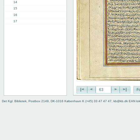
14
15
16
17
18
19
20
21
22
23
24
25
26
27
|<
<
>
>|
Fo
28
29
Det Kgl. Bibliotek, Postbox 2149, DK-1016 København K (+45) 33 47 47 47, kb@kb.dk EAN lo
30
31
32
33
34
35