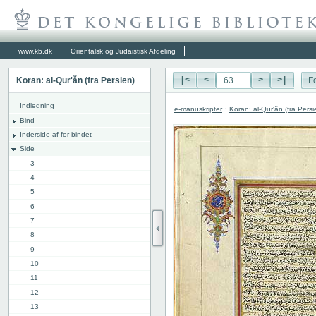
www.kb.dk
Orientalsk og Judaistisk Afdeling
Koran: al-Qur'ăn (fra Persien)
|<
<
>
>|
Fo
Indledning
e-manuskripter
:
Koran: al-Qur'ăn (fra Persi
Bind
Inderside af for-bindet
Side
3
4
5
6
7
8
9
10
11
12
13