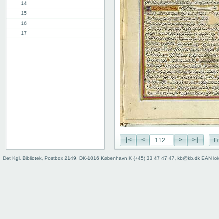
14
15
16
17
18
19
20
21
22
23
24
25
26
27
|<
<
>
>|
Fo
28
29
Det Kgl. Bibliotek, Postbox 2149, DK-1016 København K (+45) 33 47 47 47, kb@kb.dk EAN lo
30
31
32
33
34
35