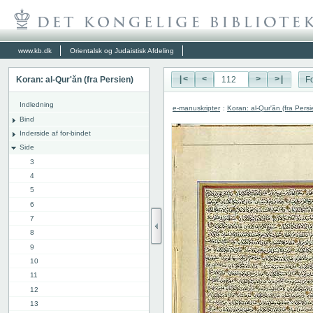
www.kb.dk
Orientalsk og Judaistisk Afdeling
Koran: al-Qur'ăn (fra Persien)
|<
<
>
>|
Fo
Indledning
e-manuskripter
:
Koran: al-Qur'ăn (fra Persi
Bind
Inderside af for-bindet
Side
3
4
5
6
7
8
9
10
11
12
13