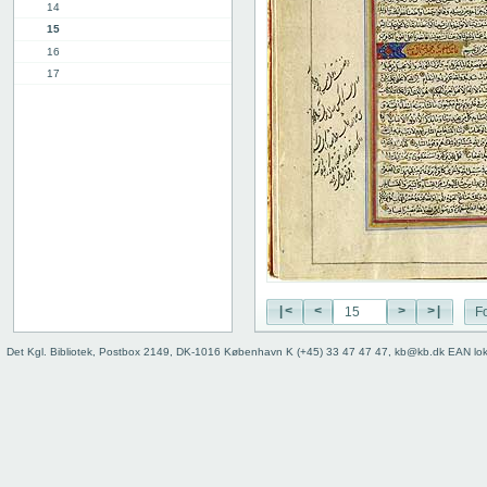
14
15
16
17
18
19
20
21
22
23
24
25
26
27
|<
<
>
>|
Fo
28
29
Det Kgl. Bibliotek, Postbox 2149, DK-1016 København K (+45) 33 47 47 47, kb@kb.dk EAN lo
30
31
32
33
34
35