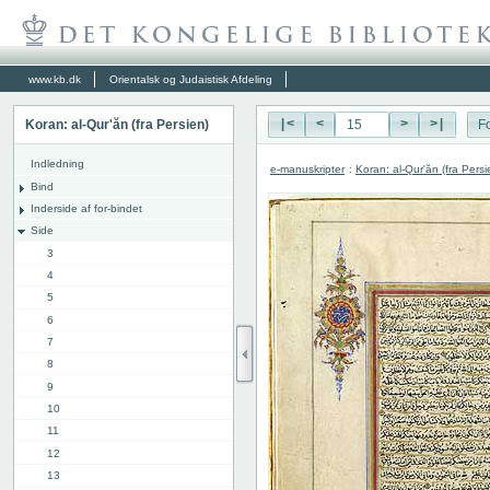
www.kb.dk
Orientalsk og Judaistisk Afdeling
Koran: al-Qur'ăn (fra Persien)
|<
<
>
>|
Fo
Indledning
e-manuskripter
:
Koran: al-Qur'ăn (fra Persi
Bind
Inderside af for-bindet
Side
3
4
5
6
7
8
9
10
11
12
13