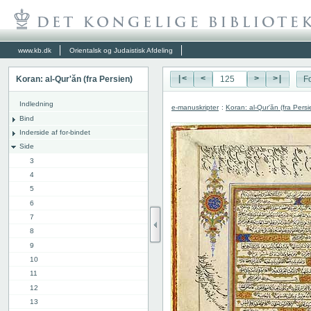
www.kb.dk
Orientalsk og Judaistisk Afdeling
Koran: al-Qur'ăn (fra Persien)
|<
<
>
>|
Fo
Indledning
e-manuskripter
:
Koran: al-Qur'ăn (fra Persi
Bind
Inderside af for-bindet
Side
3
4
5
6
7
8
9
10
11
12
13