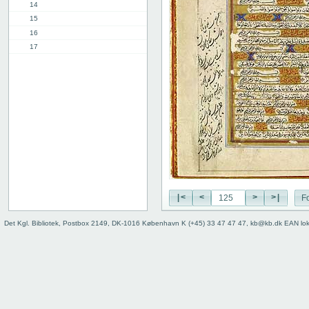
14
15
16
17
18
19
20
21
22
23
24
25
26
27
|<
<
>
>|
Fo
28
29
Det Kgl. Bibliotek, Postbox 2149, DK-1016 København K (+45) 33 47 47 47, kb@kb.dk EAN lo
30
31
32
33
34
35