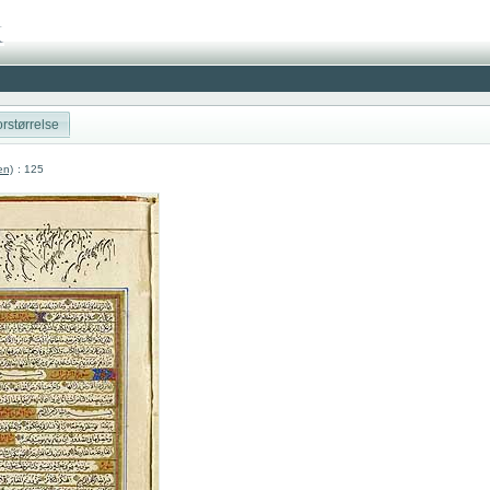
rstørrelse
en)
: 125