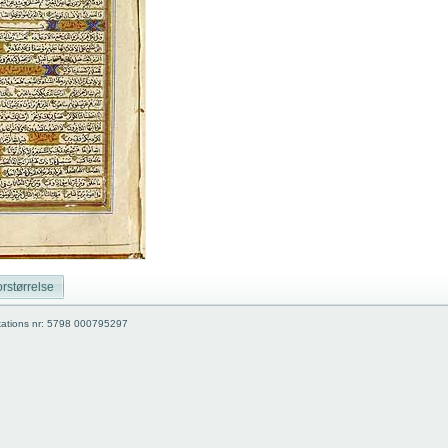
rstørrelse
kations nr: 5798 000795297