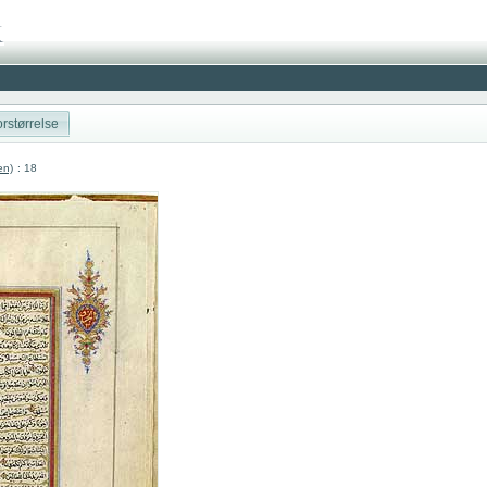
rstørrelse
en)
: 18