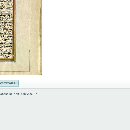
rstørrelse
kations nr: 5798 000795297