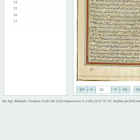
14
15
16
17
18
19
20
21
22
23
24
25
26
27
|<
<
>
>|
Fo
28
29
Det Kgl. Bibliotek, Postbox 2149, DK-1016 København K (+45) 33 47 47 47, kb@kb.dk EAN lo
30
31
32
33
34
35