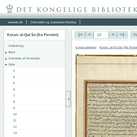
www.kb.dk
Orientalsk og Judaistisk Afdeling
Koran: al-Qur'ăn (fra Persien)
|<
<
>
>|
Fo
Indledning
e-manuskripter
:
Koran: al-Qur'ăn (fra Persi
Bind
Inderside af for-bindet
Side
3
4
5
6
7
8
9
10
11
12
13