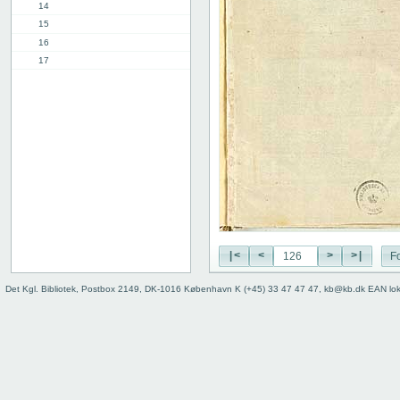
14
15
16
17
18
19
20
21
22
23
24
25
26
27
|<
<
>
>|
Fo
28
29
Det Kgl. Bibliotek, Postbox 2149, DK-1016 København K (+45) 33 47 47 47, kb@kb.dk EAN lo
30
31
32
33
34
35