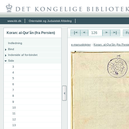
www.kb.dk
Orientalsk og Judaistisk Afdeling
Koran: al-Qur'ăn (fra Persien)
|<
<
>
>|
Fo
Indledning
e-manuskripter
:
Koran: al-Qur'ăn (fra Persi
Bind
Inderside af for-bindet
Side
3
4
5
6
7
8
9
10
11
12
13