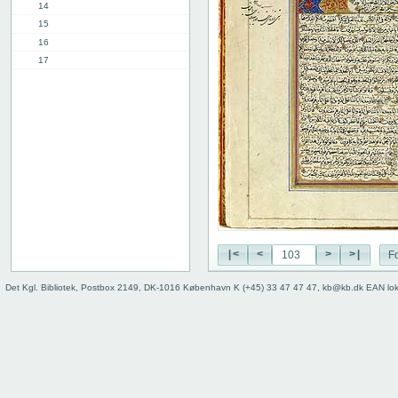
14
15
16
17
18
19
20
21
22
23
24
25
26
27
|<
<
>
>|
Fo
28
29
Det Kgl. Bibliotek, Postbox 2149, DK-1016 København K (+45) 33 47 47 47, kb@kb.dk EAN lo
30
31
32
33
34
35