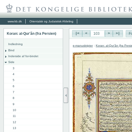
www.kb.dk
Orientalsk og Judaistisk Afdeling
Koran: al-Qur'ăn (fra Persien)
|<
<
>
>|
Fo
Indledning
e-manuskripter
:
Koran: al-Qur'ăn (fra Persi
Bind
Inderside af for-bindet
Side
3
4
5
6
7
8
9
10
11
12
13