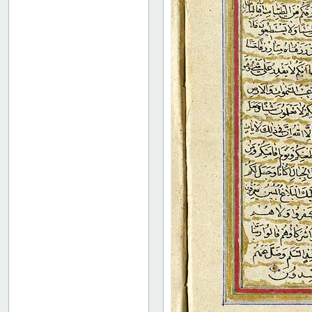
36
37
38
39
40
41
42
43
44
45
46
47
48
49
50
51
52
53
54
55
56
57