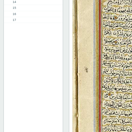
14
15
16
17
18
19
20
21
22
23
24
25
26
27
28
29
30
31
32
33
34
35