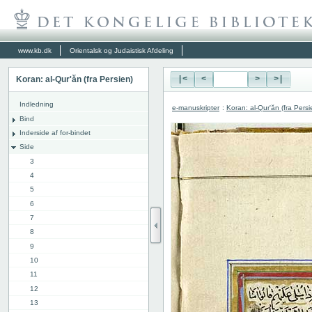
www.kb.dk
Orientalsk og Judaistisk Afdeling
Koran: al-Qur'ăn (fra Persien)
|<
<
>
>|
Indledning
e-manuskripter
:
Koran: al-Qur'ăn (fra Persi
Bind
Inderside af for-bindet
Side
3
4
5
6
7
8
9
10
11
12
13