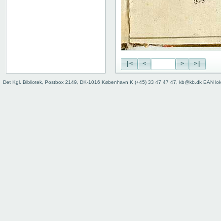
58
59
60
61
62
63
64
|<
<
>
>|
65
Det Kgl. Bibliotek, Postbox 2149, DK-1016 København K (+45) 33 47 47 47, kb@kb.dk EAN lo
66
67
68
69
70
71
72
73
74
75
76
77
78
79