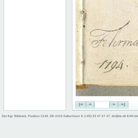
19 recto
19 verso
20 recto
20 verso
21 recto
21 verso
22 recto
22 verso
23 recto
23 verso
24 recto
24 verso
25 recto
25 verso
26 recto
26 verso
27 recto
|<
<
>
>|
27 verso
28 recto
Det Kgl. Bibliotek, Postbox 2149, DK-1016 København K (+45) 33 47 47 47, kb@kb.dk EAN lo
28 verso
Indskudt stik
29 recto