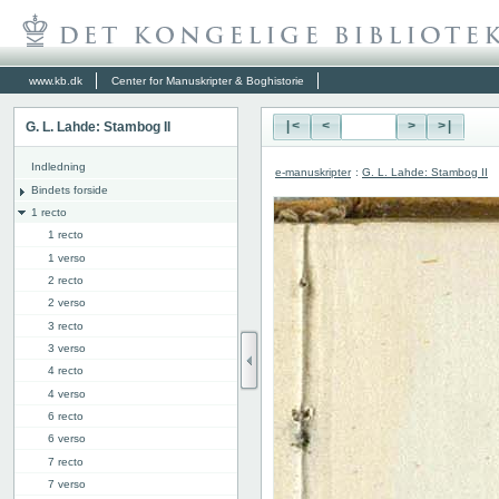
www.kb.dk
Center for Manuskripter & Boghistorie
G. L. Lahde: Stambog II
|<
<
>
>|
Indledning
e-manuskripter
:
G. L. Lahde: Stambog II
Bindets forside
1 recto
1 recto
1 verso
2 recto
2 verso
3 recto
3 verso
4 recto
4 verso
6 recto
6 verso
7 recto
7 verso