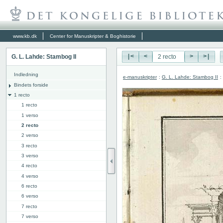
www.kb.dk
Center for Manuskripter & Boghistorie
G. L. Lahde: Stambog II
|<
<
>
>|
Indledning
e-manuskripter
:
G. L. Lahde: Stambog II
:
Bindets forside
1 recto
1 recto
1 verso
2 recto
2 verso
3 recto
3 verso
4 recto
4 verso
6 recto
6 verso
7 recto
7 verso