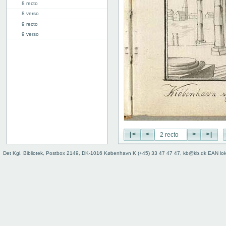
8 recto
8 verso
9 recto
9 verso
10 recto
10 verso
11 recto
11 verso
12 recto
12 verso
13 recto
13 verso
14 recto
|<
<
>
>|
14 verso
15 recto
Det Kgl. Bibliotek, Postbox 2149, DK-1016 København K (+45) 33 47 47 47, kb@kb.dk EAN lo
15 verso
16 recto
16 verso
17 recto
17 verso
18 recto
18 verso