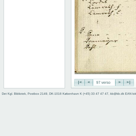
|<
<
>
>|
Det Kgl. Bibliotek, Postbox 2149, DK-1016 København K (+45) 33 47 47 47, kb@kb.dk EAN lo