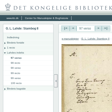
www.kb.dk
Center for Manuskripter & Boghistorie
G. L. Lahde: Stambog II
|<
<
>
>|
Indledning
e-manuskripter
:
G. L. Lahde: Stambog II
:
Bindets forside
1 recto
Lahdes indeks
97 verso
98 recto
98 verso
99 recto
99 verso
100 recto
Bindets bagside