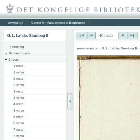
www.kb.dk
Center for Manuskripter & Boghistorie
G. L. Lahde: Stambog II
|<
<
>
>|
Indledning
e-manuskripter
:
G. L. Lahde: Stambog II
:
Bindets forside
1 recto
1 recto
1 verso
2 recto
2 verso
3 recto
3 verso
4 recto
4 verso
6 recto
6 verso
7 recto
7 verso