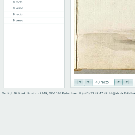
8 recto
8 verso
9 recto
9 verso
10 recto
10 verso
11 recto
11 verso
12 recto
12 verso
13 recto
13 verso
14 recto
14 verso
|<
<
>
>|
15 recto
Det Kgl. Bibliotek, Postbox 2149, DK-1016 København K (+45) 33 47 47 47, kb@kb.dk EAN lo
15 verso
16 recto
16 verso
17 recto
17 verso
18 recto
18 verso