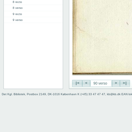
8 recto
8 verso
9 recto
9 verso
10 recto
10 verso
11 recto
11 verso
12 recto
12 verso
13 recto
13 verso
14 recto
14 verso
|<
<
>
>|
15 recto
15 verso
Det Kgl. Bibliotek, Postbox 2149, DK-1016 København K (+45) 33 47 47 47, kb@kb.dk EAN lo
16 recto
16 verso
17 recto
17 verso
18 recto
18 verso