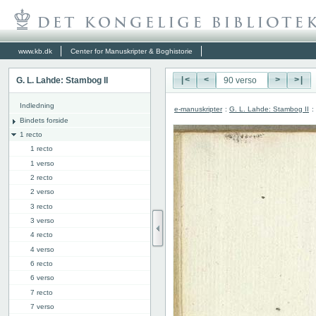
www.kb.dk
Center for Manuskripter & Boghistorie
G. L. Lahde: Stambog II
|<
<
>
>|
Indledning
e-manuskripter
:
G. L. Lahde: Stambog II
:
Bindets forside
1 recto
1 recto
1 verso
2 recto
2 verso
3 recto
3 verso
4 recto
4 verso
6 recto
6 verso
7 recto
7 verso