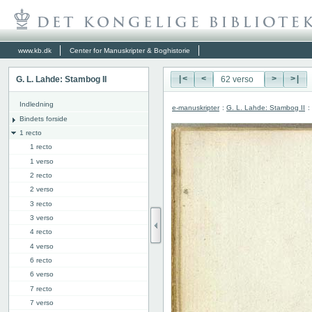
www.kb.dk
Center for Manuskripter & Boghistorie
G. L. Lahde: Stambog II
|<
<
>
>|
Indledning
e-manuskripter
:
G. L. Lahde: Stambog II
:
Bindets forside
1 recto
1 recto
1 verso
2 recto
2 verso
3 recto
3 verso
4 recto
4 verso
6 recto
6 verso
7 recto
7 verso