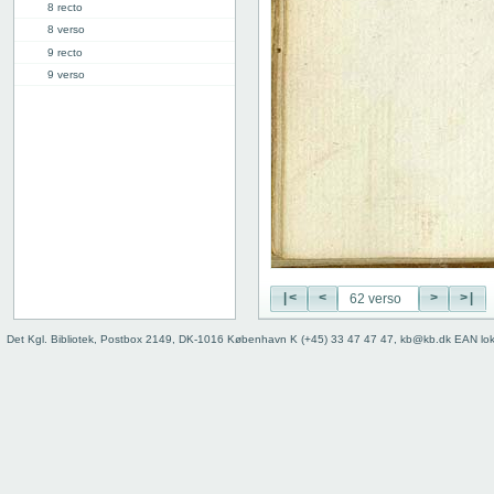
8 recto
8 verso
9 recto
9 verso
10 recto
10 verso
11 recto
11 verso
12 recto
12 verso
13 recto
13 verso
14 recto
|<
<
>
>|
14 verso
15 recto
Det Kgl. Bibliotek, Postbox 2149, DK-1016 København K (+45) 33 47 47 47, kb@kb.dk EAN lo
15 verso
16 recto
16 verso
17 recto
17 verso
18 recto
18 verso