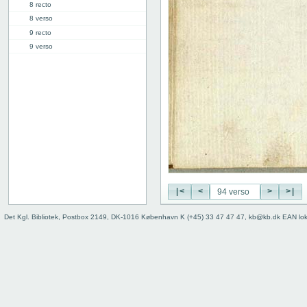
8 recto
8 verso
9 recto
9 verso
10 recto
10 verso
11 recto
11 verso
12 recto
12 verso
13 recto
13 verso
14 recto
14 verso
|<
<
>
>|
15 recto
15 verso
Det Kgl. Bibliotek, Postbox 2149, DK-1016 København K (+45) 33 47 47 47, kb@kb.dk EAN lo
16 recto
16 verso
17 recto
17 verso
18 recto
18 verso