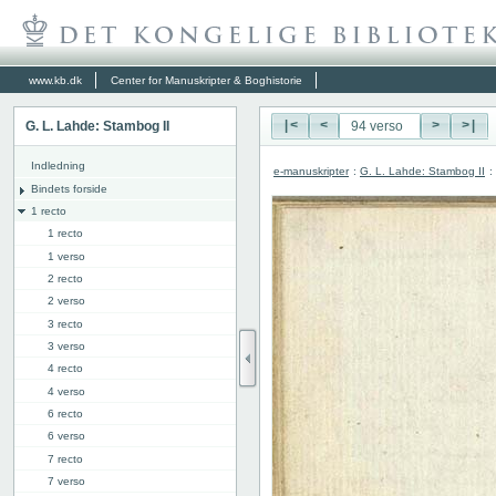
www.kb.dk
Center for Manuskripter & Boghistorie
G. L. Lahde: Stambog II
|<
<
>
>|
Indledning
e-manuskripter
:
G. L. Lahde: Stambog II
:
Bindets forside
1 recto
1 recto
1 verso
2 recto
2 verso
3 recto
3 verso
4 recto
4 verso
6 recto
6 verso
7 recto
7 verso