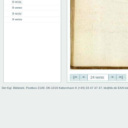
8 recto
8 verso
9 recto
9 verso
10 recto
10 verso
11 recto
11 verso
12 recto
12 verso
13 recto
13 verso
14 recto
|<
<
>
>|
14 verso
15 recto
Det Kgl. Bibliotek, Postbox 2149, DK-1016 København K (+45) 33 47 47 47, kb@kb.dk EAN lo
15 verso
16 recto
16 verso
17 recto
17 verso
18 recto
18 verso