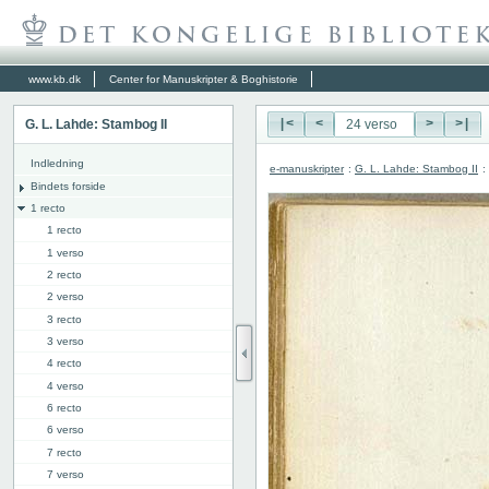
www.kb.dk
Center for Manuskripter & Boghistorie
G. L. Lahde: Stambog II
|<
<
>
>|
Indledning
e-manuskripter
:
G. L. Lahde: Stambog II
:
Bindets forside
1 recto
1 recto
1 verso
2 recto
2 verso
3 recto
3 verso
4 recto
4 verso
6 recto
6 verso
7 recto
7 verso