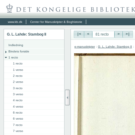
www.kb.dk
Center for Manuskripter & Boghistorie
G. L. Lahde: Stambog II
|<
<
>
>|
Indledning
e-manuskripter
:
G. L. Lahde: Stambog II
:
Bindets forside
1 recto
1 recto
1 verso
2 recto
2 verso
3 recto
3 verso
4 recto
4 verso
6 recto
6 verso
7 recto
7 verso