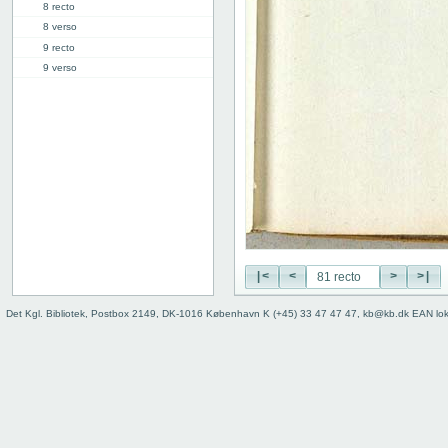
8 recto
8 verso
9 recto
9 verso
10 recto
10 verso
11 recto
11 verso
12 recto
12 verso
13 recto
13 verso
14 recto
14 verso
|<
<
>
>|
15 recto
15 verso
Det Kgl. Bibliotek, Postbox 2149, DK-1016 København K (+45) 33 47 47 47, kb@kb.dk EAN lo
16 recto
16 verso
17 recto
17 verso
18 recto
18 verso