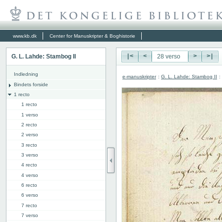
www.kb.dk
Center for Manuskripter & Boghistorie
G. L. Lahde: Stambog II
|<
<
>
>|
Indledning
e-manuskripter
:
G. L. Lahde: Stambog II
:
Bindets forside
1 recto
1 recto
1 verso
2 recto
2 verso
3 recto
3 verso
4 recto
4 verso
6 recto
6 verso
7 recto
7 verso