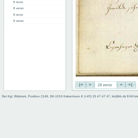
8 recto
8 verso
9 recto
9 verso
10 recto
10 verso
11 recto
11 verso
12 recto
12 verso
13 recto
13 verso
14 recto
14 verso
|<
<
>
>|
15 recto
15 verso
Det Kgl. Bibliotek, Postbox 2149, DK-1016 København K (+45) 33 47 47 47, kb@kb.dk EAN lo
16 recto
16 verso
17 recto
17 verso
18 recto
18 verso