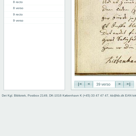
8 recto
8 verso
9 recto
9 verso
10 recto
10 verso
11 recto
11 verso
12 recto
12 verso
13 recto
13 verso
14 recto
14 verso
|<
<
>
>|
15 recto
15 verso
Det Kgl. Bibliotek, Postbox 2149, DK-1016 København K (+45) 33 47 47 47, kb@kb.dk EAN lo
16 recto
16 verso
17 recto
17 verso
18 recto
18 verso