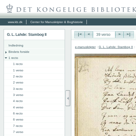
www.kb.dk
Center for Manuskripter & Boghistorie
G. L. Lahde: Stambog II
|<
<
>
>|
Indledning
e-manuskripter
:
G. L. Lahde: Stambog II
:
Bindets forside
1 recto
1 recto
1 verso
2 recto
2 verso
3 recto
3 verso
4 recto
4 verso
6 recto
6 verso
7 recto
7 verso