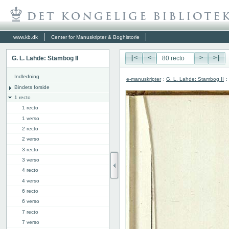
www.kb.dk
Center for Manuskripter & Boghistorie
G. L. Lahde: Stambog II
|<
<
>
>|
Indledning
e-manuskripter
:
G. L. Lahde: Stambog II
:
Bindets forside
1 recto
1 recto
1 verso
2 recto
2 verso
3 recto
3 verso
4 recto
4 verso
6 recto
6 verso
7 recto
7 verso