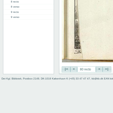
8 recto
8 verso
9 recto
9 verso
10 recto
10 verso
11 recto
11 verso
12 recto
12 verso
13 recto
13 verso
14 recto
14 verso
|<
<
>
>|
15 recto
15 verso
Det Kgl. Bibliotek, Postbox 2149, DK-1016 København K (+45) 33 47 47 47, kb@kb.dk EAN lo
16 recto
16 verso
17 recto
17 verso
18 recto
18 verso