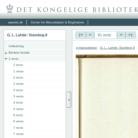
www.kb.dk
Center for Manuskripter & Boghistorie
G. L. Lahde: Stambog II
|<
<
>
>|
Indledning
e-manuskripter
:
G. L. Lahde: Stambog II
:
Bindets forside
1 recto
1 recto
1 verso
2 recto
2 verso
3 recto
3 verso
4 recto
4 verso
6 recto
6 verso
7 recto
7 verso