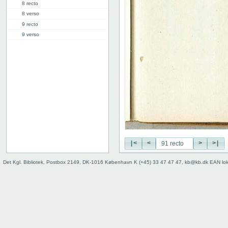
8 recto
8 verso
9 recto
9 verso
10 recto
10 verso
11 recto
11 verso
12 recto
12 verso
13 recto
13 verso
14 recto
14 verso
|<
<
>
>|
15 recto
15 verso
Det Kgl. Bibliotek, Postbox 2149, DK-1016 København K (+45) 33 47 47 47, kb@kb.dk EAN lo
16 recto
16 verso
17 recto
17 verso
18 recto
18 verso