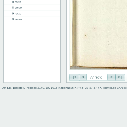
8 recto
8 verso
9 recto
9 verso
10 recto
10 verso
11 recto
11 verso
12 recto
12 verso
13 recto
13 verso
14 recto
14 verso
|<
<
>
>|
15 recto
Det Kgl. Bibliotek, Postbox 2149, DK-1016 København K (+45) 33 47 47 47, kb@kb.dk EAN lo
15 verso
16 recto
16 verso
17 recto
17 verso
18 recto
18 verso