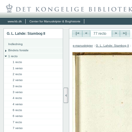
www.kb.dk
Center for Manuskripter & Boghistorie
G. L. Lahde: Stambog II
|<
<
>
>|
Indledning
e-manuskripter
:
G. L. Lahde: Stambog II
:
Bindets forside
1 recto
1 recto
1 verso
2 recto
2 verso
3 recto
3 verso
4 recto
4 verso
6 recto
6 verso
7 recto
7 verso