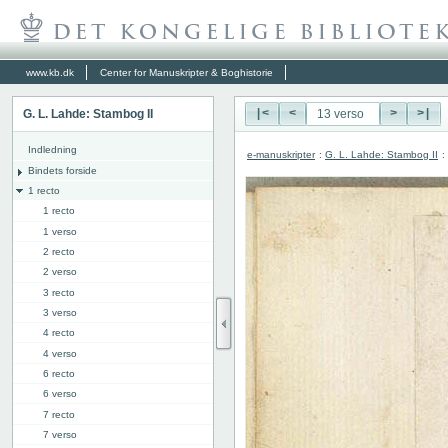
www.kb.dk
Center for Manuskripter & Boghistorie
G. L. Lahde: Stambog II
|<
<
>
>|
Indledning
e-manuskripter
:
G. L. Lahde: Stambog II
:
Bindets forside
1 recto
1 recto
1 verso
2 recto
2 verso
3 recto
3 verso
4 recto
4 verso
6 recto
6 verso
7 recto
7 verso