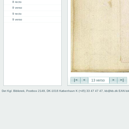
8 recto
8 verso
9 recto
9 verso
10 recto
10 verso
11 recto
11 verso
12 recto
12 verso
13 recto
13 verso
14 recto
14 verso
|<
<
>
>|
15 recto
15 verso
Det Kgl. Bibliotek, Postbox 2149, DK-1016 København K (+45) 33 47 47 47, kb@kb.dk EAN lo
16 recto
16 verso
17 recto
17 verso
18 recto
18 verso