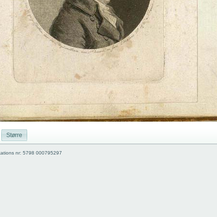
Større
kations nr: 5798 000795297