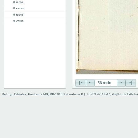
8 recto
8 verso
9 recto
9 verso
10 recto
10 verso
11 recto
11 verso
12 recto
12 verso
13 recto
13 verso
14 recto
|<
<
>
>|
14 verso
15 recto
Det Kgl. Bibliotek, Postbox 2149, DK-1016 København K (+45) 33 47 47 47, kb@kb.dk EAN lo
15 verso
16 recto
16 verso
17 recto
17 verso
18 recto
18 verso