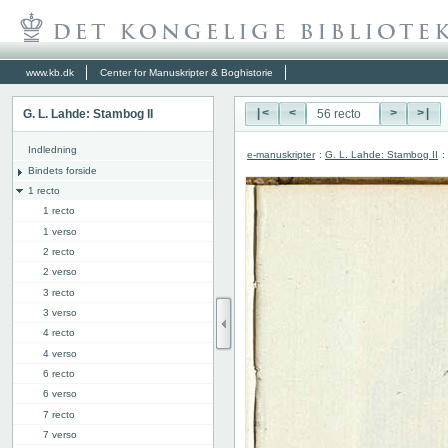
www.kb.dk
Center for Manuskripter & Boghistorie
G. L. Lahde: Stambog II
|<
<
>
>|
Indledning
e-manuskripter
:
G. L. Lahde: Stambog II
:
Bindets forside
1 recto
1 recto
1 verso
2 recto
2 verso
3 recto
3 verso
4 recto
4 verso
6 recto
6 verso
7 recto
7 verso