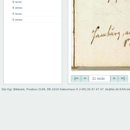
8 recto
8 verso
9 recto
9 verso
10 recto
10 verso
11 recto
11 verso
12 recto
12 verso
13 recto
13 verso
14 recto
|<
<
>
>|
14 verso
15 recto
Det Kgl. Bibliotek, Postbox 2149, DK-1016 København K (+45) 33 47 47 47, kb@kb.dk EAN lo
15 verso
16 recto
16 verso
17 recto
17 verso
18 recto
18 verso