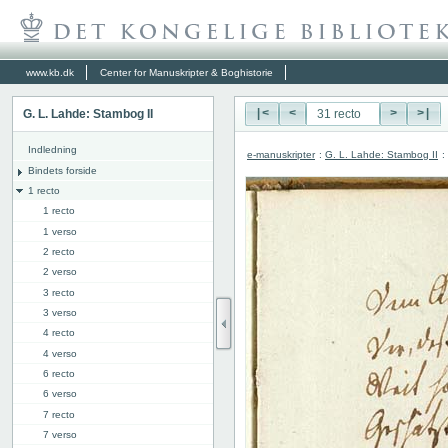
www.kb.dk
Center for Manuskripter & Boghistorie
G. L. Lahde: Stambog II
|<
<
>
>|
Indledning
e-manuskripter
:
G. L. Lahde: Stambog II
:
Bindets forside
1 recto
1 recto
1 verso
2 recto
2 verso
3 recto
3 verso
4 recto
4 verso
6 recto
6 verso
7 recto
7 verso