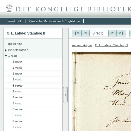
www.kb.dk
Center for Manuskripter & Boghistorie
G. L. Lahde: Stambog II
|<
<
>
>|
Indledning
e-manuskripter
:
G. L. Lahde: Stambog II
:
Bindets forside
1 recto
1 recto
1 verso
2 recto
2 verso
3 recto
3 verso
4 recto
4 verso
6 recto
6 verso
7 recto
7 verso