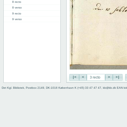
8 recto
8 verso
9 recto
9 verso
10 recto
10 verso
11 recto
11 verso
12 recto
12 verso
13 recto
13 verso
14 recto
14 verso
|<
<
>
>|
15 recto
Det Kgl. Bibliotek, Postbox 2149, DK-1016 København K (+45) 33 47 47 47, kb@kb.dk EAN lo
15 verso
16 recto
16 verso
17 recto
17 verso
18 recto
18 verso