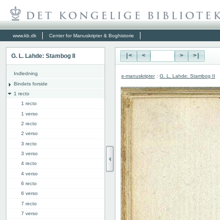
www.kb.dk
Center for Manuskripter & Boghistorie
G. L. Lahde: Stambog II
|<
<
>
>|
Indledning
e-manuskripter
:
G. L. Lahde: Stambog II
Bindets forside
1 recto
1 recto
1 verso
2 recto
2 verso
3 recto
3 verso
4 recto
4 verso
6 recto
6 verso
7 recto
7 verso