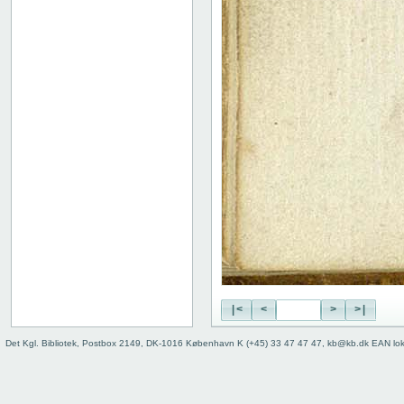
19 recto
19 verso
20 recto
20 verso
21 recto
21 verso
22 recto
22 verso
23 recto
23 verso
24 recto
24 verso
25 recto
25 verso
26 recto
26 verso
27 recto
|<
<
>
>|
27 verso
28 recto
Det Kgl. Bibliotek, Postbox 2149, DK-1016 København K (+45) 33 47 47 47, kb@kb.dk EAN lo
28 verso
Indskudt stik
29 recto