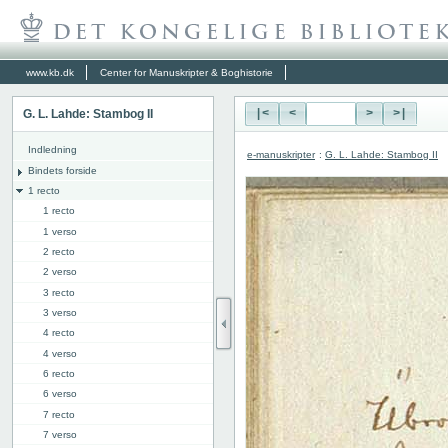
www.kb.dk
Center for Manuskripter & Boghistorie
G. L. Lahde: Stambog II
|<
<
>
>|
Indledning
e-manuskripter
:
G. L. Lahde: Stambog II
Bindets forside
1 recto
1 recto
1 verso
2 recto
2 verso
3 recto
3 verso
4 recto
4 verso
6 recto
6 verso
7 recto
7 verso