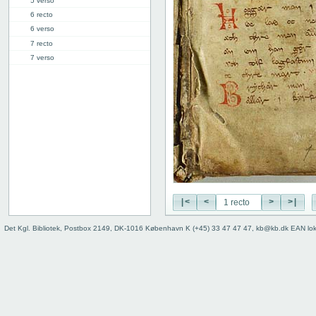
5 verso
6 recto
6 verso
7 recto
7 verso
8 recto
8 verso
9 recto
9 verso
10 recto
10 verso
11 recto
11 verso
12 recto
12 verso
|<
<
>
>|
13 recto
Det Kgl. Bibliotek, Postbox 2149, DK-1016 København K (+45) 33 47 47 47, kb@kb.dk EAN lo
13 verso
14 recto
14 verso
15 recto
15 verso
16 recto
16 verso