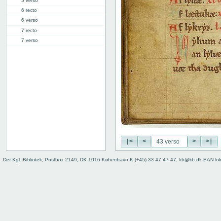
5 verso
6 recto
6 verso
7 recto
7 verso
8 recto
8 verso
9 recto
9 verso
10 recto
10 verso
11 recto
11 verso
12 recto
12 verso
|<
<
>
>|
13 recto
Det Kgl. Bibliotek, Postbox 2149, DK-1016 København K (+45) 33 47 47 47, kb@kb.dk EAN lo
13 verso
14 recto
14 verso
15 recto
15 verso
16 recto
16 verso