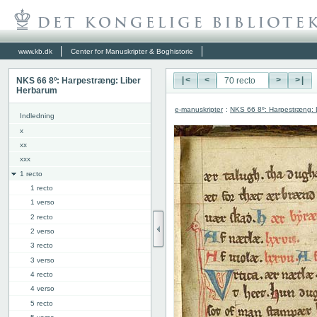
www.kb.dk
Center for Manuskripter & Boghistorie
NKS 66 8º: Harpestræng: Liber
|<
<
>
>|
Herbarum
e-manuskripter
:
NKS 66 8º: Harpestræng: 
Indledning
x
xx
xxx
1 recto
1 recto
1 verso
2 recto
2 verso
3 recto
3 verso
4 recto
4 verso
5 recto