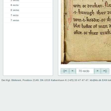
5 verso
6 recto
6 verso
7 recto
7 verso
8 recto
8 verso
9 recto
9 verso
10 recto
10 verso
11 recto
11 verso
12 recto
12 verso
|<
<
>
>|
13 recto
Det Kgl. Bibliotek, Postbox 2149, DK-1016 København K (+45) 33 47 47 47, kb@kb.dk EAN lo
13 verso
14 recto
14 verso
15 recto
15 verso
16 recto
16 verso