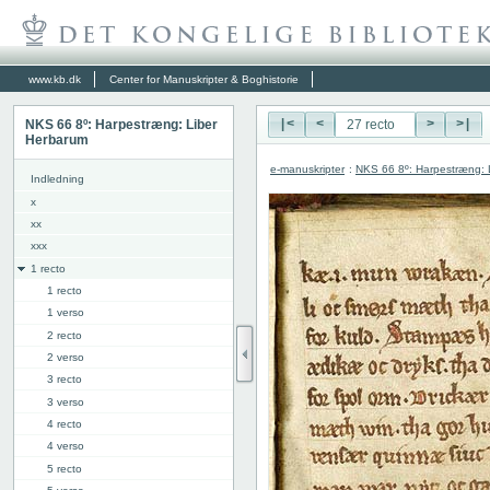
www.kb.dk
Center for Manuskripter & Boghistorie
NKS 66 8º: Harpestræng: Liber
|<
<
>
>|
Herbarum
e-manuskripter
:
NKS 66 8º: Harpestræng: 
Indledning
x
xx
xxx
1 recto
1 recto
1 verso
2 recto
2 verso
3 recto
3 verso
4 recto
4 verso
5 recto