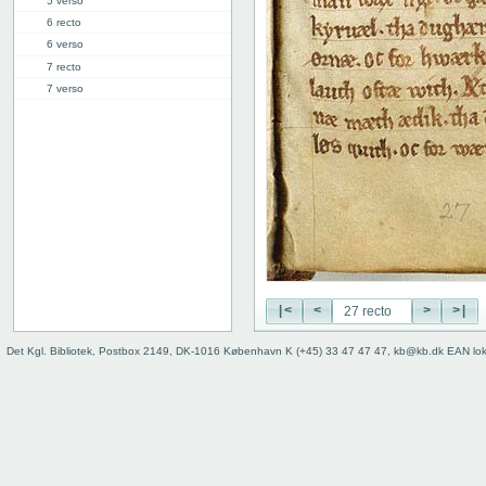
5 verso
6 recto
6 verso
7 recto
7 verso
8 recto
8 verso
9 recto
9 verso
10 recto
10 verso
11 recto
11 verso
12 recto
12 verso
|<
<
>
>|
13 recto
Det Kgl. Bibliotek, Postbox 2149, DK-1016 København K (+45) 33 47 47 47, kb@kb.dk EAN lo
13 verso
14 recto
14 verso
15 recto
15 verso
16 recto
16 verso