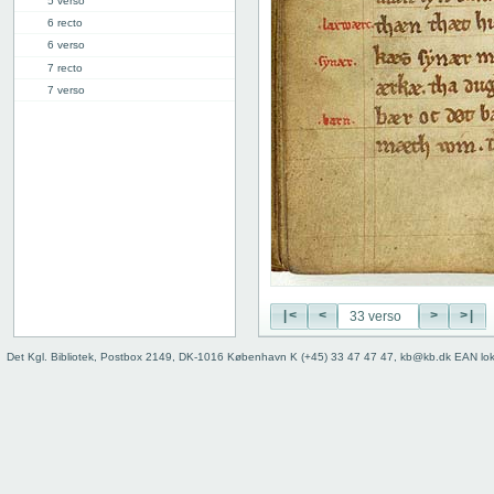
5 verso
6 recto
6 verso
7 recto
7 verso
8 recto
8 verso
9 recto
9 verso
10 recto
10 verso
11 recto
11 verso
12 recto
12 verso
|<
<
>
>|
13 recto
Det Kgl. Bibliotek, Postbox 2149, DK-1016 København K (+45) 33 47 47 47, kb@kb.dk EAN lo
13 verso
14 recto
14 verso
15 recto
15 verso
16 recto
16 verso