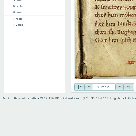
5 verso
6 recto
6 verso
7 recto
7 verso
8 recto
8 verso
9 recto
9 verso
10 recto
10 verso
11 recto
11 verso
12 recto
12 verso
|<
<
>
>|
13 recto
Det Kgl. Bibliotek, Postbox 2149, DK-1016 København K (+45) 33 47 47 47, kb@kb.dk EAN lo
13 verso
14 recto
14 verso
15 recto
15 verso
16 recto
16 verso