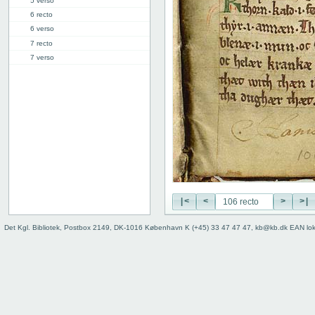
5 verso
6 recto
6 verso
7 recto
7 verso
8 recto
8 verso
9 recto
9 verso
10 recto
10 verso
11 recto
11 verso
12 recto
12 verso
|<
<
>
>|
13 recto
Det Kgl. Bibliotek, Postbox 2149, DK-1016 København K (+45) 33 47 47 47, kb@kb.dk EAN lo
13 verso
14 recto
14 verso
15 recto
15 verso
16 recto
16 verso