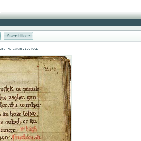
Større billede
Liber Herbarum
: 106 recto