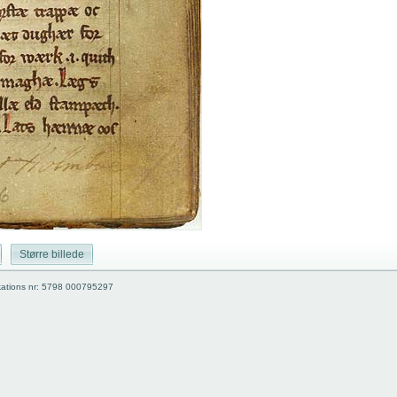
Større billede
kations nr: 5798 000795297