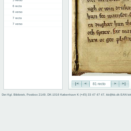
5 verso
6 recto
6 verso
7 recto
7 verso
8 recto
8 verso
9 recto
9 verso
10 recto
10 verso
11 recto
11 verso
12 recto
12 verso
|<
<
>
>|
13 recto
Det Kgl. Bibliotek, Postbox 2149, DK-1016 København K (+45) 33 47 47 47, kb@kb.dk EAN lo
13 verso
14 recto
14 verso
15 recto
15 verso
16 recto
16 verso