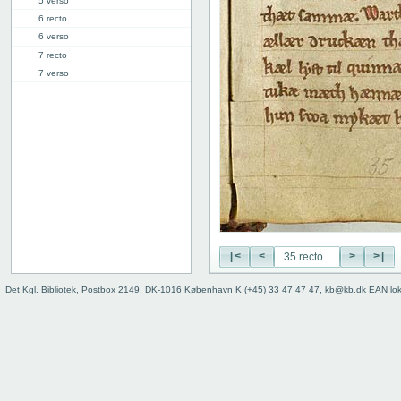
5 verso
6 recto
6 verso
7 recto
7 verso
8 recto
8 verso
9 recto
9 verso
10 recto
10 verso
11 recto
11 verso
12 recto
12 verso
|<
<
>
>|
13 recto
Det Kgl. Bibliotek, Postbox 2149, DK-1016 København K (+45) 33 47 47 47, kb@kb.dk EAN lo
13 verso
14 recto
14 verso
15 recto
15 verso
16 recto
16 verso