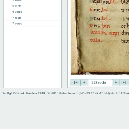
5 verso
6 recto
6 verso
7 recto
7 verso
8 recto
8 verso
9 recto
9 verso
10 recto
10 verso
11 recto
11 verso
12 recto
12 verso
|<
<
>
>|
13 recto
Det Kgl. Bibliotek, Postbox 2149, DK-1016 København K (+45) 33 47 47 47, kb@kb.dk EAN lo
13 verso
14 recto
14 verso
15 recto
15 verso
16 recto
16 verso