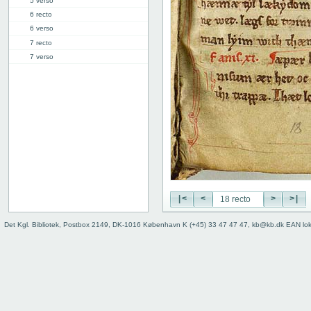
5 verso
6 recto
6 verso
7 recto
7 verso
8 recto
8 verso
9 recto
9 verso
10 recto
10 verso
11 recto
11 verso
12 recto
12 verso
|<
<
>
>|
13 recto
Det Kgl. Bibliotek, Postbox 2149, DK-1016 København K (+45) 33 47 47 47, kb@kb.dk EAN lo
13 verso
14 recto
14 verso
15 recto
15 verso
16 recto
16 verso