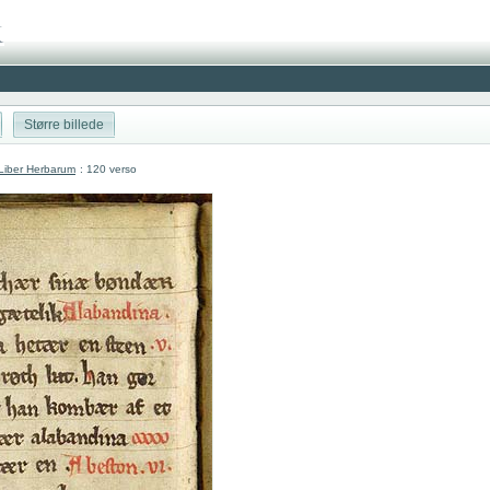
Større billede
Liber Herbarum
: 120 verso