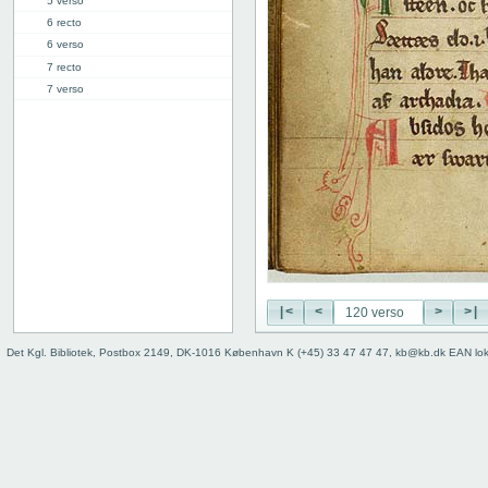
5 verso
6 recto
6 verso
7 recto
7 verso
8 recto
8 verso
9 recto
9 verso
10 recto
10 verso
11 recto
11 verso
12 recto
12 verso
|<
<
>
>|
13 recto
Det Kgl. Bibliotek, Postbox 2149, DK-1016 København K (+45) 33 47 47 47, kb@kb.dk EAN lo
13 verso
14 recto
14 verso
15 recto
15 verso
16 recto
16 verso