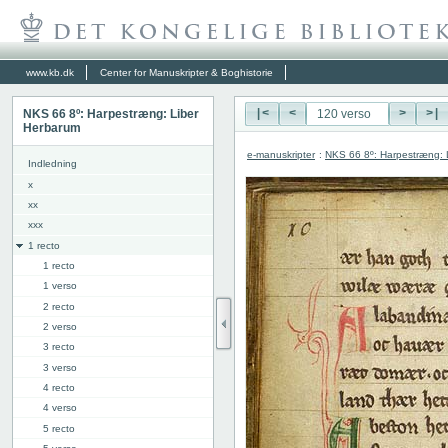
www.kb.dk
Center for Manuskripter & Boghistorie
NKS 66 8º: Harpestræng: Liber
|<
<
>
>|
Herbarum
e-manuskripter
:
NKS 66 8º: Harpestræng: 
Indledning
x
xx
xxx
1 recto
1 recto
1 verso
2 recto
2 verso
3 recto
3 verso
4 recto
4 verso
5 recto