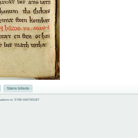
Større billede
kations nr: 5798 000795297