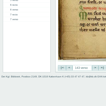
5 verso
6 recto
6 verso
7 recto
7 verso
8 recto
8 verso
9 recto
9 verso
10 recto
10 verso
11 recto
11 verso
12 recto
12 verso
|<
<
>
>|
13 recto
Det Kgl. Bibliotek, Postbox 2149, DK-1016 København K (+45) 33 47 47 47, kb@kb.dk EAN lo
13 verso
14 recto
14 verso
15 recto
15 verso
16 recto
16 verso