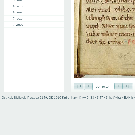
5 verso
6 recto
6 verso
7 recto
7 verso
8 recto
8 verso
9 recto
9 verso
10 recto
10 verso
11 recto
11 verso
12 recto
12 verso
|<
<
>
>|
13 recto
Det Kgl. Bibliotek, Postbox 2149, DK-1016 København K (+45) 33 47 47 47, kb@kb.dk EAN lo
13 verso
14 recto
14 verso
15 recto
15 verso
16 recto
16 verso