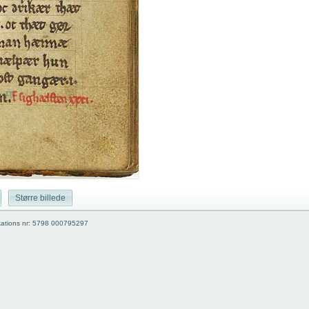
Større billede
kations nr: 5798 000795297