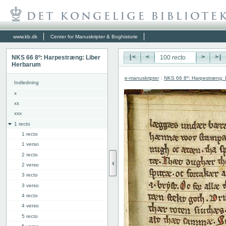
www.kb.dk
Center for Manuskripter & Boghistorie
NKS 66 8º: Harpestræng: Liber
|<
<
>
>|
Herbarum
e-manuskripter
:
NKS 66 8º: Harpestræng: 
Indledning
x
xx
xxx
1 recto
1 recto
1 verso
2 recto
2 verso
3 recto
3 verso
4 recto
4 verso
5 recto