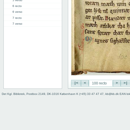
5 verso
6 recto
6 verso
7 recto
7 verso
8 recto
8 verso
9 recto
9 verso
10 recto
10 verso
11 recto
11 verso
12 recto
12 verso
|<
<
>
>|
13 recto
Det Kgl. Bibliotek, Postbox 2149, DK-1016 København K (+45) 33 47 47 47, kb@kb.dk EAN lo
13 verso
14 recto
14 verso
15 recto
15 verso
16 recto
16 verso