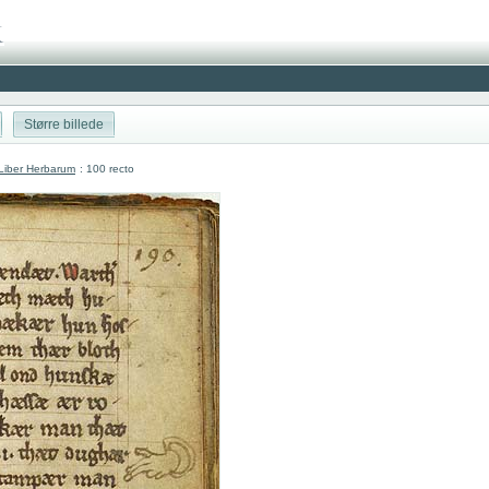
Større billede
Liber Herbarum
: 100 recto