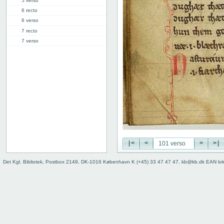
5 verso
6 recto
6 verso
7 recto
7 verso
8 recto
8 verso
9 recto
9 verso
10 recto
10 verso
11 recto
11 verso
12 recto
12 verso
|<
<
>
>|
13 recto
Det Kgl. Bibliotek, Postbox 2149, DK-1016 København K (+45) 33 47 47 47, kb@kb.dk EAN lo
13 verso
14 recto
14 verso
15 recto
15 verso
16 recto
16 verso